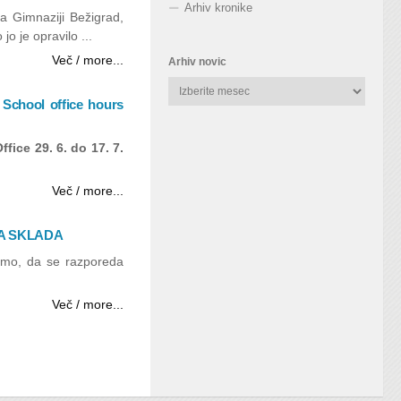
Arhiv kronike
 Gimnaziji Bežigrad,
o je opravilo ...
Več / more...
Arhiv novic
Arhiv
hool office hours
novic
Office
29. 6. do 17. 7.
Več / more...
A SKLADA
mo, da se razporeda
Več / more...