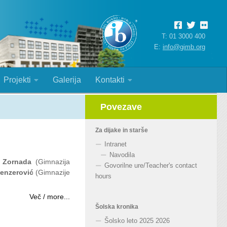
T: 01 3000 400
E:
info@gimb.org
Projekti
Galerija
Kontakti
Povezave
Za dijake in starše
Intranet
Navodila
 Zornada
(Gimnazija
Govorilne ure
/
Teacher's contact
enzerović
(Gimnazije
hours
Več / more...
Šolska kronika
Šolsko leto 2025 2026