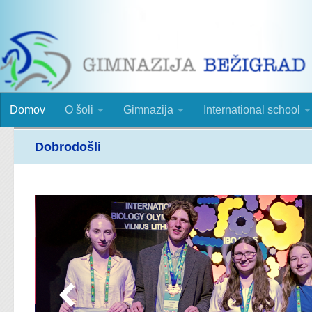
Skip to content
Domov
O šoli
Gimnazija
International school
Dobrodošli