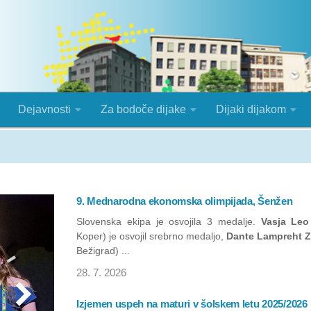
Dejavnosti
Za bodoče dijake
Dijaki dijakom
9. Mednarodna ekonomska olimpijada, Šenžen
Slovenska ekipa je osvojila 3 medalje.
Vasja Leo
Koper) je osvojil srebrno medaljo,
Dante Lampreht Z
Bežigrad) ...
28. 7. 2026
Izjemen uspeh na maturi v šolskem letu 2025/2026