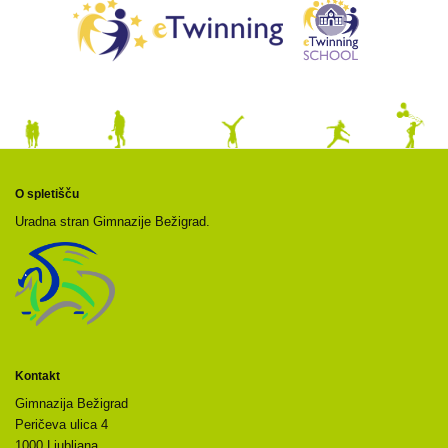
O spletišču
Uradna stran Gimnazije Bežigrad.
Kontakt
Gimnazija Bežigrad
Peričeva ulica 4
1000 Ljubljana