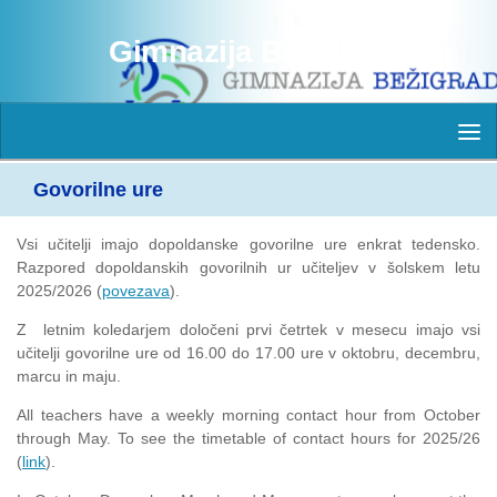
Skip to content
Gimnazija Bežigrad
Govorilne ure
Vsi učitelji imajo dopoldanske govorilne ure enkrat tedensko.
Razpored dopoldanskih govorilnih ur učiteljev v šolskem letu
2025/2026 (
povezava
).
Z letnim koledarjem določeni prvi četrtek v mesecu imajo vsi
učitelji govorilne ure od 16.00 do 17.00 ure v oktobru, decembru,
marcu in maju.
All teachers have a weekly morning contact hour from October
through May. To see the timetable of contact hours for 2025/26
(
link
).