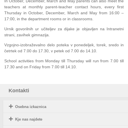
In October, December, March and May parents can also meet the
teachers at monthly parent-teacher contact hours, every first
Thursday in October, December, March and May from 16:00 –
17:00, in the department rooms or in classrooms.
Urnik govorilnih ur učiteljev za dijake je objavljen na Intranetni
strani, zavihek gimnazija.
Vzgojno-izobraževalno delo poteka v ponedeljek, torek, sredo in
četrtek od 7.00 do 17.30, v petek od 7.00 do 14.10.
School activities from Monday till Thursday will run from 7.00 till
17.30 and on Friday from 7.00 till 14.10.
Kontakti
Osebna izkaznica
Kje nas najdete