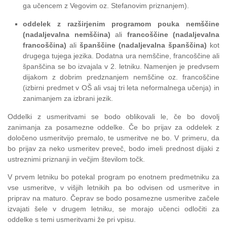
ga učencem z Vegovim oz. Stefanovim priznanjem).
oddelek z razširjenim programom pouka nemščine
(nadaljevalna nemščina)
ali
francoščine (nadaljevalna
francoščina)
ali
španščine (nadaljevalna španščina)
kot
drugega tujega jezika. Dodatna ura nemščine, francoščine ali
španščina se bo izvajala v 2. letniku. Namenjen je predvsem
dijakom z dobrim predznanjem nemščine oz. francoščine
(izbirni predmet v OŠ ali vsaj tri leta neformalnega učenja) in
zanimanjem za izbrani jezik.
Oddelki z usmeritvami se bodo oblikovali le, če bo dovolj
zanimanja za posamezne oddelke. Če bo prijav za oddelek z
določeno usmeritvijo premalo, te usmeritve ne bo. V primeru, da
bo prijav za neko usmeritev preveč, bodo imeli prednost dijaki z
ustreznimi priznanji in večjim številom točk.
V prvem letniku bo potekal program po enotnem predmetniku za
vse usmeritve, v višjih letnikih pa bo odvisen od usmeritve in
priprav na maturo. Čeprav se bodo posamezne usmeritve začele
izvajati šele v drugem letniku, se morajo učenci odločiti za
oddelke s temi usmeritvami že pri vpisu.