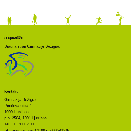
O spletišču
Uradna stran Gimnazije Bežigrad.
Kontakt
Gimnazija Bežigrad
Peričeva ulica 4
1000 Ljubljana
p.p. 2504, 1001 Ljubljana
Tel.: 01 3000 400
Št. trans. računa: 01100 - 6030694606