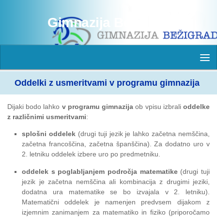
Skip to content
Gimnazija Bežigrad
Oddelki z usmeritvami v programu gimnazija
Dijaki bodo lahko
v programu gimnazija
ob vpisu izbrali
oddelke
z različnimi usmeritvami
:
splošni oddelek
(drugi tuji jezik je lahko začetna nemščina,
začetna francoščina, začetna španščina). Za dodatno uro v
2. letniku oddelek izbere uro po predmetniku.
oddelek s poglabljanjem področja
matematike
(drugi tuji
jezik je začetna nemščina ali kombinacija z drugimi jeziki,
dodatna ura matematike se bo izvajala v 2. letniku).
Matematični oddelek je namenjen predvsem dijakom z
izjemnim zanimanjem za matematiko in fiziko (priporočamo