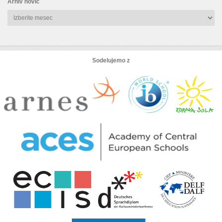
Arhiv novic
Arhiv
novic
Sodelujemo z