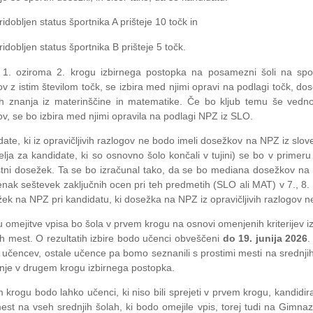
ridobljen status športnika A prišteje 10 točk in
ridobljen status športnika B prišteje 5 točk.
1. oziroma 2. krogu izbirnega postopka na posamezni šoli na spodn
v z istim številom točk, se izbira med njimi opravi na podlagi točk, do
ih znanja iz materinščine in matematike. Če bo kljub temu še vedn
v, se bo izbira med njimi opravila na podlagi NPZ iz SLO.
ate, ki iz opravičljivih razlogov ne bodo imeli dosežkov na NPZ iz slo
lja za kandidate, ki so osnovno šolo končali v tujini) se bo v primeru 
ni dosežek. Ta se bo izračunal tako, da se bo mediana dosežkov na N
enak seštevek zaključnih ocen pri teh predmetih (SLO ali MAT) v 7., 8. 
ek na NPZ pri kandidatu, ki dosežka na NPZ iz opravičljivih razlogov n
 omejitve vpisa bo šola v prvem krogu na osnovi omenjenih kriterijev 
ih mest. O rezultatih izbire bodo učenci obveščeni
do
19. junija 2026
.
učencev, ostale učence pa bomo seznanili s prostimi mesti na srednjih 
nje v drugem krogu izbirnega postopka.
krogu bodo lahko učenci, ki niso bili sprejeti v prvem krogu, kandidir
est na vseh srednjih šolah, ki bodo omejile vpis, torej tudi na Gimnazi