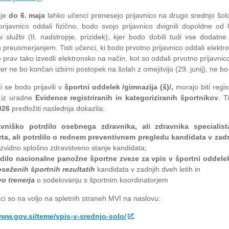
eje
do 6. maja
lahko učenci prenesejo prijavnico na drugo srednjo šolo.
prijavnico oddali fizično, bodo svojo prijavnico dvignili dopoldne od
i službi (II. nadstropje, prizidek), kjer bodo dobili tudi vse dodatne
 preusmerjanjem. Tisti učenci, ki bodo prvotno prijavnico oddali elekt
e prav tako izvedli elektronsko na način, kot so oddali prvotno prijavnic
ler ne bo končan izbirni postopek na šolah z omejitvijo (29. junij), ne 
i se bodo prijavili v
športni oddelek /gimnazija (š)/,
morajo biti regist
 iz uradne
Evidence registriranih in kategoriziranih športnikov
. T
026
predložiti naslednja dokazila:
avniško potrdilo osebnega zdravnika, ali zdravnika specialis
rta, ali potrdilo o rednem preventivnem pregledu kandidata v zad
azvidno splošno zdravstveno stanje kandidata;
rdilo nacionalne panožne športne zveze za vpis v športni oddele
seženih športnih rezultatih
kandidata v zadnjih dveh letih in
vo trenerja
o sodelovanju s športnim koordinatorjem
ci so na voljo na spletnih straneh MVI na naslovu:
www.gov.si/teme/vpis-v-srednjo-solo/
.