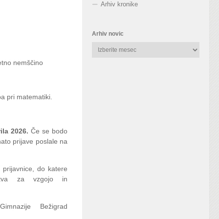
Arhiv kronike
Arhiv novic
Arhiv
novic
četno nemščino
pa pri matematiki.
rila 2026.
Če se bodo
 nato prijave poslale na
prijavnice, do katere
stva za vzgojo in
Gimnazije Bežigrad