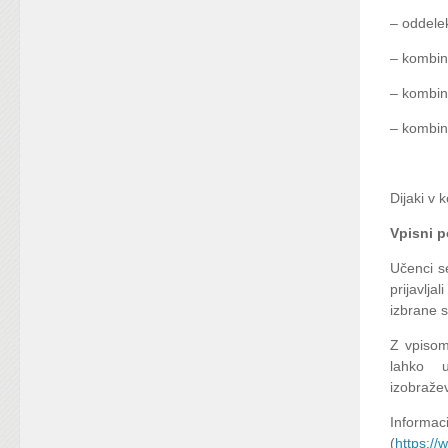
– oddele
– kombin
– kombin
– kombin
Dijaki v 
Vpisni p
Učenci se
prijavlja
izbrane 
Z vpisom
lahko u
izobraže
Informa
(
https://