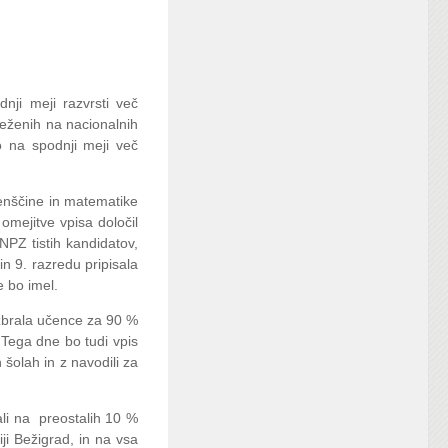
ji meji razvrsti več
seženih na nacionalnih
o na spodnji meji več
venščine in matematike
omejitve vpisa določil
PZ tistih kandidatov,
in 9. razredu pripisala
e bo imel.
izbrala učence za 90 %
 Tega dne bo tudi vpis
šolah in z navodili za
ali na preostalih 10 %
ji Bežigrad, in na vsa