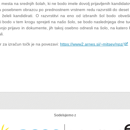
 mesta na srednjih šolah, ki ne bodo imele dovolj prijavljenih kandidat
a posebnem obrazcu po prednostnem vrstnem redu razvrstili do deset 
i želeli kandidi­rati. O razvrstitvi na eno od izbranih šol bodo obve
i bodo v tem krogu sprejeti na našo šolo, se bodo naslednjega dne tud
svojo prijavo in dokumente, jih takoj osebno odnesli na šolo, na katero
li.
r za izračun točk je na povezavi:
https://www2.arnes.si/~mitsev/npz/
.
Sodelujemo z