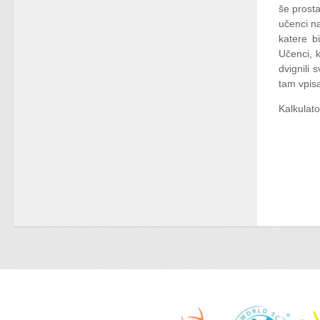
še prosta
učenci n
katere b
Učenci, k
dvignili 
tam vpisa
Kalkulato