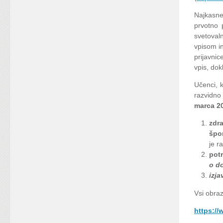
Najkasn
prvotno 
svetovaln
vpisom in
prijavnic
vpis, dok
Učenci, k
razvidno
marca 2
zdr
špo
je r
pot
o do
izja
Vsi obraz
https://