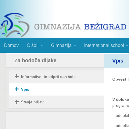
Skip to content
Domov
O šoli
Gimnazija
International school
Za bodoče dijake
Vpis
Informativni in odprti dan šole
Obvestil
Vpis
V šolske
Stanje prijav
programu
– oddele
– oddelk