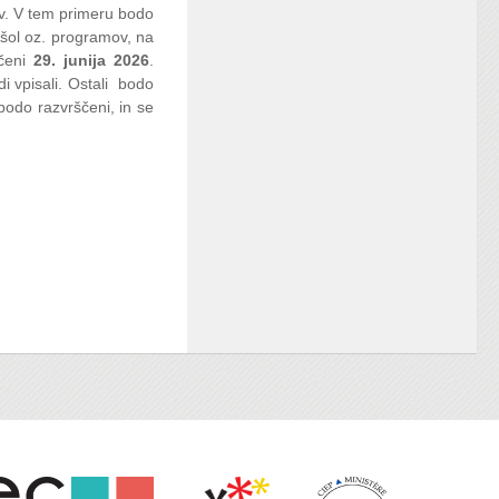
ov. V tem primeru bodo
šol oz. programov, na
ščeni
29. junija 2026
.
i vpisali. Ostali bodo
 bodo razvrščeni, in se