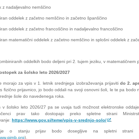
k z nadaljevalno nemščino
iran oddelek z začetno nemščino in začetno španščino
iran oddelek z začetno francoščino in nadaljevalno francoščino
iran matematični oddelek z začetno nemščino in splošni oddelek z za
kombiniranih oddelkih bodo deljeni pri 2. tujem jeziku, v matematičnem 
ostopek za šolsko leto 2026/2027
 morajo za vpis v 1. letnik srednjega izobraževanja prijaviti
do 2. ap
li s fizično prijavnico, jo bodo oddali na svoji osnovni šoli, le te pa bodo
srednje šole do navedenega roka.
 v šolsko leto 2026/27 pa se uvaja tudi možnost elektronske oddaje 
čenci prav tako dostopajo preko spletne strani Ministr
vanje:
https://www.gov.si/teme/vpis-v-srednjo-solo/
.
cije o stanju prijav bodo dosegljive na spletni strani 
www.gimb.org
).