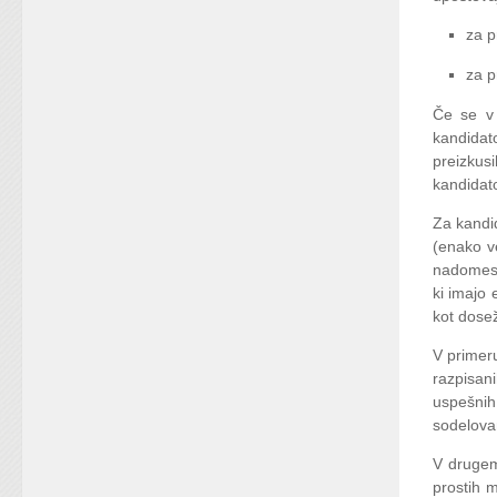
za p
za p
Če se v 
kandidato
preizkus
kandidato
Za kandid
(enako ve
nadomest
ki imajo 
kot dosež
V primeru
razpisan
uspešnih 
sodelova
V drugem 
prostih m