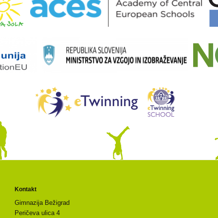
Kontakt
Gimnazija Bežigrad
Peričeva ulica 4