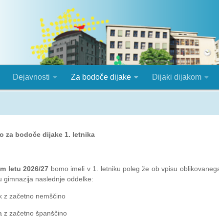
Dejavnosti
Za bodoče dijake
Dijaki dijakom
o za bodoče dijake 1. letnika
m letu 2026/27
bomo imeli v 1. letniku poleg že ob vpisu oblikovaneg
 gimnazija naslednje oddelke:
k z začetno nemščino
a z začetno španščino