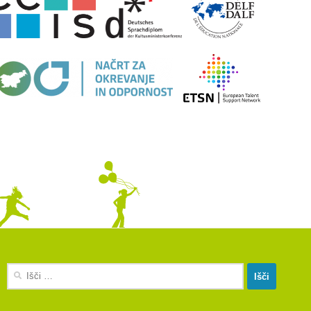
Išči: