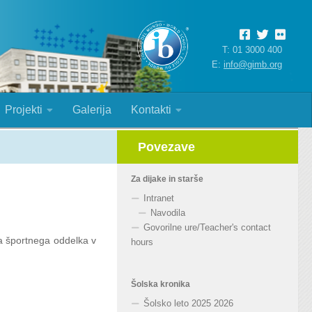
T: 01 3000 400
E:
info@gimb.org
Projekti
Galerija
Kontakti
Povezave
Za dijake in starše
Intranet
Navodila
Govorilne ure
/
Teacher's contact
a športnega oddelka v
hours
Šolska kronika
Šolsko leto 2025 2026