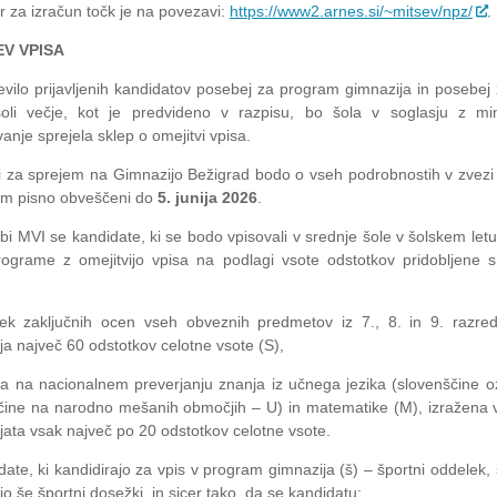
r za izračun točk je na povezavi:
https://www2.arnes.si/~mitsev/npz/
.
V VPISA
evilo prijavljenih kandidatov posebej za program gimnazija in posebej
oli večje, kot je predvideno v razpisu, bo šola v soglasju z mi
anje sprejela sklep o omejitvi vpisa.
i za sprejem na Gimnazijo Bežigrad bodo o vseh podrobnostih v zvezi 
m pisno obveščeni do
5. junija 2026
.
i MVI se kandidate, ki se bodo vpisovali v srednje šole v šolskem let
rograme z omejitvijo vpisa na podlagi vsote odstotkov pridobljene s
ek zaključnih ocen vseh obveznih predmetov iz 7., 8. in 9. razre
ja največ 60 odstotkov celotne vsote (S),
a na nacionalnem preverjanju znanja iz učnega jezika (slovenščine ozi
ine na narodno mešanih območjih – U) in matematike (M), izražena v
jata vsak največ po 20 odstotkov celotne vsote.
ate, ki kandidirajo za vpis v program gimnazija (š) – športni oddelek, 
o še športni dosežki, in sicer tako, da se kandidatu: