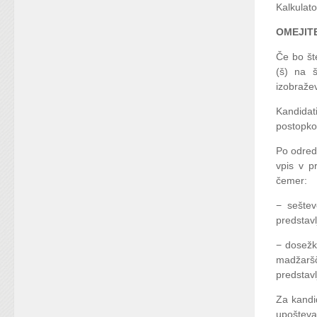
Kalkulato
OMEJITE
Če bo št
(š) na š
izobražev
Kandidat
postopko
Po odredb
vpis v p
čemer:
− seštev
predstavl
− dosežk
madžaršč
predstavl
Za kandid
upoštevaj