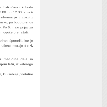
 Tisti učenci, ki bodo
 8.00 do 12.00 v naši
 informacije v zvezi z
ronsko, pa bodo prenos
o. Po 6. maju prijav za
bo mogoče prenašati.
rirani športniki, kar je
i učenci morajo
do 4.
ta medicine dela in
njem letu
, iz katerega
k
, ki vsebuje
podatke