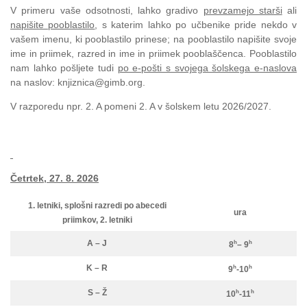
V primeru vaše odsotnosti, lahko gradivo
prevzamejo starši
ali
napišite pooblastilo
, s katerim lahko po učbenike pride nekdo v
vašem imenu, ki pooblastilo prinese; na pooblastilo napišite svoje
ime in priimek, razred in ime in priimek pooblaščenca. Pooblastilo
nam lahko pošljete tudi
po e-pošti s svojega šolskega e-naslova
na naslov: knjiznica@gimb.org.
V razporedu npr. 2. A pomeni 2. A v šolskem letu 2026/2027.
Četrtek, 27. 8. 2026
1. letniki, splošni razredi po abecedi
ura
priimkov,
2. letniki
A – J
h
h
8
– 9
K – R
h
h
9
-10
S – Ž
h
h
10
-11