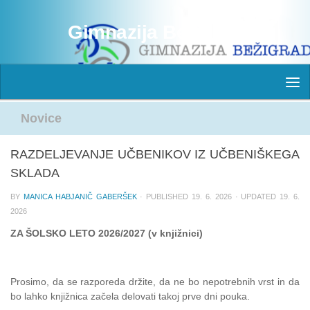
Skip to content
Gimnazija Bežigrad
Novice
RAZDELJEVANJE UČBENIKOV IZ UČBENIŠKEGA
SKLADA
BY
MANICA HABJANIČ GABERŠEK
· PUBLISHED
19. 6. 2026
· UPDATED
19. 6.
2026
ZA ŠOLSKO LETO 2026/2027 (v knjižnici)
Prosimo, da se razporeda držite, da ne bo nepotrebnih vrst in da
bo lahko knjižnica začela delovati takoj prve dni pouka.