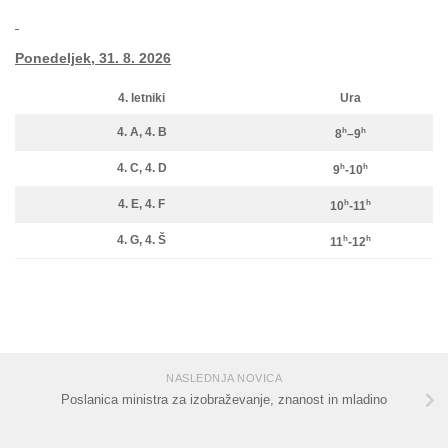
Ponedeljek, 31. 8. 2026
4. letniki
Ura
4. A, 4. B
h
h
8
–9
4. C, 4. D
h
h
9
-10
4. E, 4. F
h
h
10
-11
4. G, 4. Š
h
h
11
-12
NASLEDNJA NOVICA
Poslanica ministra za izobraževanje, znanost in mladino