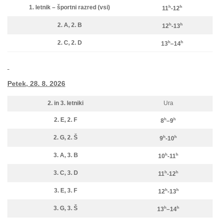
1. letnik – športni razred (vsi)
h
h
11
-12
2. A, 2. B
h
h
12
-13
2. C, 2. D
h
h
13
–14
Petek, 28. 8. 2026
2. in
3. letniki
Ura
2. E, 2. F
h
h
8
–9
2. G, 2. Š
h
h
9
-10
3. A, 3. B
h
h
10
-11
3. C, 3. D
h
h
11
-12
3. E, 3. F
h
h
12
-13
3. G, 3. Š
h
h
13
–14