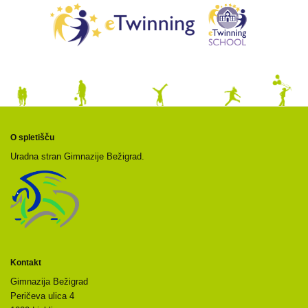
O spletišču
Uradna stran Gimnazije Bežigrad.
Kontakt
Gimnazija Bežigrad
Peričeva ulica 4