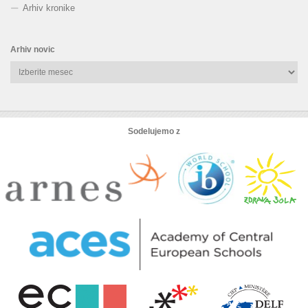
Arhiv kronike
Arhiv novic
Arhiv
novic
Sodelujemo z