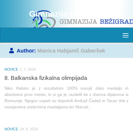
Skip to content
Gimnazija Bežigrad
Author:
Manica Habjanič Gaberšek
NOVICE
1. 7. 2026
8. Balkanska fizikalna olimpijada
Niko Habinc je z rezultatom 100% osvojil zlato medaljo in
absolutno prvo mesto, ki si ga je razdelil še z dvema dijakoma iz
Romunije. Njegov uspeh so dopolnili Andraž Čadež in Taras Vuk z
osvojenima srebrnima medaljama ter Marcel...
NOVICE
24. 6. 2026