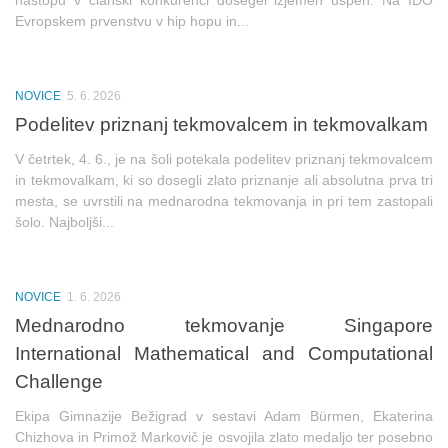
nastopu v članski konkurenci dosegel izjemen uspeh. Na IDO
Evropskem prvenstvu v hip hopu in...
NOVICE
5. 6. 2026
Podelitev priznanj tekmovalcem in tekmovalkam
V četrtek, 4. 6., je na šoli potekala podelitev priznanj tekmovalcem
in tekmovalkam, ki so dosegli zlato priznanje ali absolutna prva tri
mesta, se uvrstili na mednarodna tekmovanja in pri tem zastopali
šolo. Najboljši...
NOVICE
1. 6. 2026
Mednarodno tekmovanje Singapore
International Mathematical and Computational
Challenge
Ekipa Gimnazije Bežigrad v sestavi Adam Bürmen, Ekaterina
Chizhova in Primož Markovič je osvojila zlato medaljo ter posebno