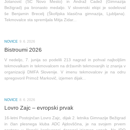
Jotanović (ŠC Novo Mesto) in Andraž Čadež (Gimnazija
Bežigrad) pa bronasto medaljo. V slovenski ekipi je sodeloval
še Benjamin Brecelj (Škofijska klasična gimnazija, Ljubljana).
Tekmovalce sta spremljala Mitja Zidar...
NOVICE
9. 6. 2026
Bistroumi 2026
V nedeljo, 7. junija so podelili 213 nagrad in pohval najboljšim
tekmovalkam in tekmovalcem na državnih tekmovanjih iz znanja v
organizaciji DMFA Slovenije. V imenu tekmovalcev je na odru
spregovoril Primož Markovič, izjemen dijak...
NOVICE
8. 6. 2026
Lovro Zajc – evropski prvak
16-letni Postojnčan Lovro Zajc, dijak 2. letnika Gimnazije Bežigrad
in član plesnega kluba ADC Ajdovščina, je na svojem prvem