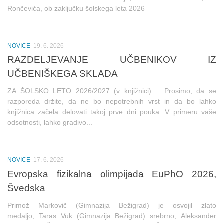
Rončevića, ob zaključku šolskega leta 2026
NOVICE
19. 6. 2026
RAZDELJEVANJE UČBENIKOV IZ
UČBENIŠKEGA SKLADA
ZA ŠOLSKO LETO 2026/2027 (v knjižnici) Prosimo, da se
razporeda držite, da ne bo nepotrebnih vrst in da bo lahko
knjižnica začela delovati takoj prve dni pouka. V primeru vaše
odsotnosti, lahko gradivo...
NOVICE
17. 6. 2026
Evropska fizikalna olimpijada EuPhO 2026,
Švedska
Primož Markovič (Gimnazija Bežigrad) je osvojil zlato
medaljo, Taras Vuk (Gimnazija Bežigrad) srebrno, Aleksander