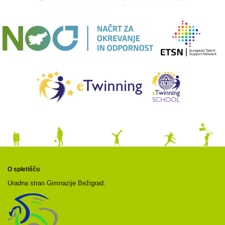
O spletišču
Uradna stran Gimnazije Bežigrad.